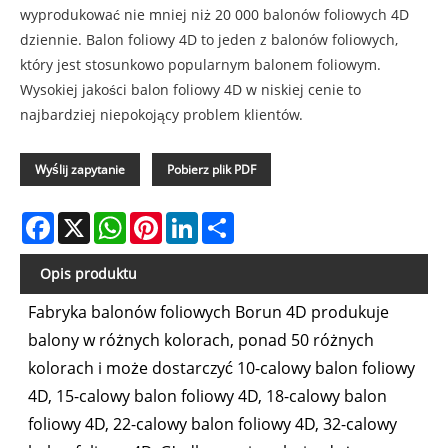
wyprodukować nie mniej niż 20 000 balonów foliowych 4D
dziennie. Balon foliowy 4D to jeden z balonów foliowych,
który jest stosunkowo popularnym balonem foliowym.
Wysokiej jakości balon foliowy 4D w niskiej cenie to
najbardziej niepokojący problem klientów.
Wyślij zapytanie
Pobierz plik PDF
Facebook
X
WhatsApp
Pinterest
LinkedIn
Share
Opis produktu
Fabryka balonów foliowych Borun 4D produkuje
balony w różnych kolorach, ponad 50 różnych
kolorach i może dostarczyć 10-calowy balon foliowy
4D, 15-calowy balon foliowy 4D, 18-calowy balon
foliowy 4D, 22-calowy balon foliowy 4D, 32-calowy